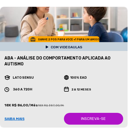
GANHE 2 POS PARA VOCE +1 PARA UM AMIGO
COM VIDEOAULAS
ABA - ANÁLISE DO COMPORTAMENTO APLICADA AO
AUTISMO
LATO SENSU
100% EAD
360 A 720H
2 A 12 MESES
18X R$ 86,00/Mês
18X R$ 387,00/Mês
INSCREVA-SE
SAIBA MAIS