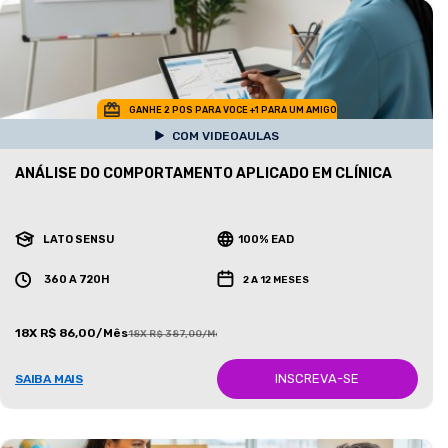
GANHE 2 POS PARA VOCE +1 PARA UM AMIGO
COM VIDEOAULAS
ANÁLISE DO COMPORTAMENTO APLICADO EM CLÍNICA
LATO SENSU
100% EAD
360 A 720H
2 A 12 MESES
18X R$ 86,00/Mês
18X R$ 387,00/Mês
INSCREVA-SE
SAIBA MAIS