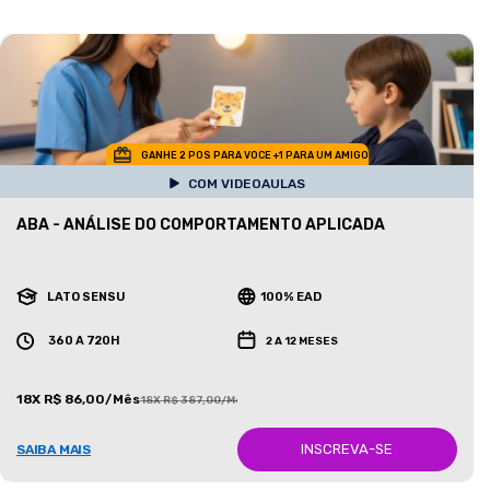
GANHE 2 POS PARA VOCE +1 PARA UM AMIGO
COM VIDEOAULAS
ABA - ANÁLISE DO COMPORTAMENTO APLICADA
LATO SENSU
100% EAD
360 A 720H
2 A 12 MESES
18X R$ 86,00/Mês
18X R$ 387,00/Mês
INSCREVA-SE
SAIBA MAIS