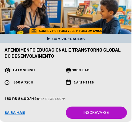
GANHE 2 POS PARA VOCE +1 PARA UM AMIGO
COM VIDEOAULAS
ATENDIMENTO EDUCACIONAL E TRANSTORNO GLOBAL
DO DESENVOLVIMENTO
LATO SENSU
100% EAD
360 A 720H
2 A 12 MESES
18X R$ 86,00/Mês
18X R$ 387,00/Mês
INSCREVA-SE
SAIBA MAIS