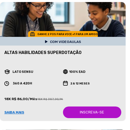
GANHE 2 POS PARA VOCE +1 PARA UM AMIGO
COM VIDEOAULAS
ALTAS HABILIDADES SUPERDOTAÇÃO
LATO SENSU
100% EAD
360 A 420H
2 A 12 MESES
18X R$ 86,00/Mês
18X R$ 387,00/Mês
INSCREVA-SE
SAIBA MAIS