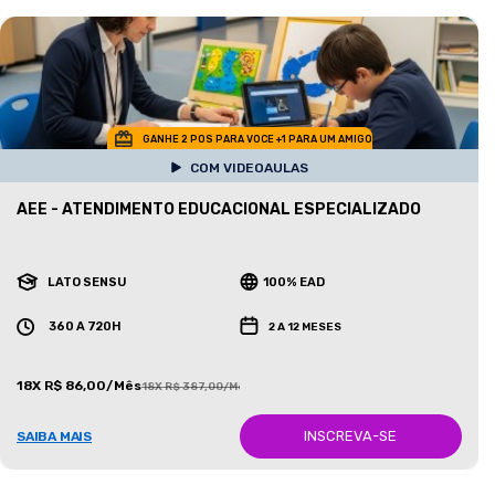
GANHE 2 POS PARA VOCE +1 PARA UM AMIGO
COM VIDEOAULAS
AEE - ATENDIMENTO EDUCACIONAL ESPECIALIZADO
LATO SENSU
100% EAD
360 A 720H
2 A 12 MESES
18X R$ 86,00/Mês
18X R$ 387,00/Mês
INSCREVA-SE
SAIBA MAIS