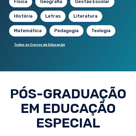
Física
Geografia
Gestão Escolar
História
Letras
Literatura
Matemática
Pedagogia
Teologia
Todos os Cursos de Educação
PÓS-GRADUAÇÃO
EM EDUCAÇÃO
ESPECIAL