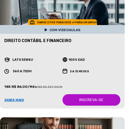
GANHE 2 POS PARA VOCE +1 PARA UM AMIGO
COM VIDEOAULAS
DIREITO CONTÁBIL E FINANCEIRO
LATO SENSU
100% EAD
360 A 720H
2 A 12 MESES
18X R$ 86,00/Mês
18X R$ 387,00/Mês
INSCREVA-SE
SAIBA MAIS