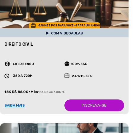
GANHE 2 POS PARA VOCE +1 PARA UM AMIGO
COM VIDEOAULAS
DIREITO CIVIL
LATO SENSU
100% EAD
360 A 720H
2 A 12 MESES
18X R$ 86,00/Mês
18X R$ 387,00/Mês
INSCREVA-SE
SAIBA MAIS