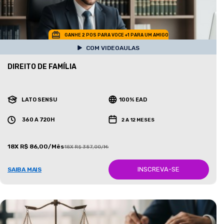
GANHE 2 POS PARA VOCE +1 PARA UM AMIGO
COM VIDEOAULAS
DIREITO DE FAMÍLIA
LATO SENSU
100% EAD
360 A 720H
2 A 12 MESES
18X R$ 86,00/Mês
18X R$ 387,00/Mês
INSCREVA-SE
SAIBA MAIS