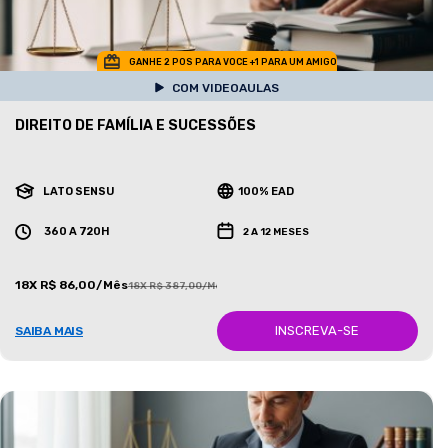
GANHE 2 POS PARA VOCE +1 PARA UM AMIGO
COM VIDEOAULAS
DIREITO DE FAMÍLIA E SUCESSÕES
LATO SENSU
100% EAD
360 A 720H
2 A 12 MESES
18X R$ 86,00/Mês
18X R$ 387,00/Mês
INSCREVA-SE
SAIBA MAIS