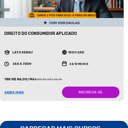
GANHE 2 POS PARA VOCE +1 PARA UM AMIGO
COM VIDEOAULAS
DIREITO DO CONSUMIDOR APLICADO
LATO SENSU
100% EAD
360 A 720H
2 A 12 MESES
18X R$ 86,00/Mês
18X R$ 387,00/Mês
INSCREVA-SE
SAIBA MAIS