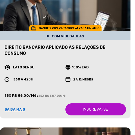
GANHE 2 POS PARA VOCE +1 PARA UM AMIGO
COM VIDEOAULAS
DIREITO BANCÁRIO APLICADO ÀS RELAÇÕES DE
CONSUMO
LATO SENSU
100% EAD
360 A 420H
2 A 12 MESES
18X R$ 86,00/Mês
18X R$ 387,00/Mês
INSCREVA-SE
SAIBA MAIS