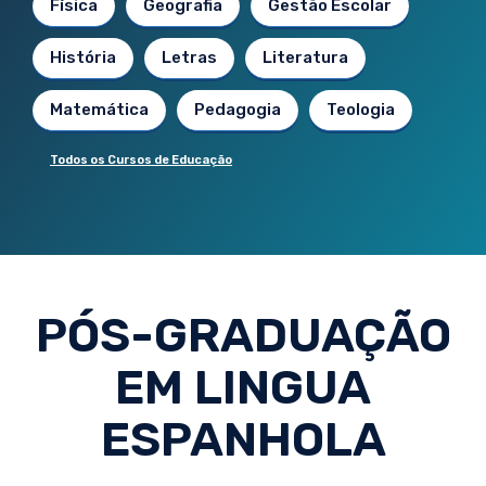
Física
Geografia
Gestão Escolar
História
Letras
Literatura
Matemática
Pedagogia
Teologia
Todos os Cursos de Educação
PÓS-GRADUAÇÃO
EM LINGUA
ESPANHOLA