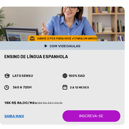
GANHE 2 POS PARA VOCE +1 PARA UM AMIGO
COM VIDEOAULAS
ENSINO DE LÍNGUA ESPANHOLA
LATO SENSU
100% EAD
360 A 720H
2 A 12 MESES
18X R$ 86,00/Mês
18X R$ 387,00/Mês
INSCREVA-SE
SAIBA MAIS