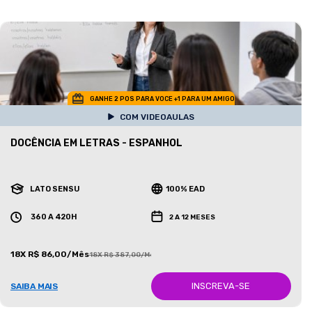
GANHE 2 POS PARA VOCE +1 PARA UM AMIGO
COM VIDEOAULAS
DOCÊNCIA EM LETRAS - ESPANHOL
LATO SENSU
100% EAD
360 A 420H
2 A 12 MESES
18X R$ 86,00/Mês
18X R$ 387,00/Mês
INSCREVA-SE
SAIBA MAIS