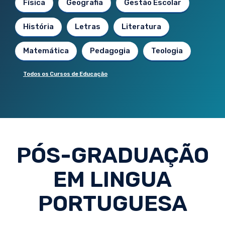
Física
Geografia
Gestão Escolar
História
Letras
Literatura
Matemática
Pedagogia
Teologia
Todos os Cursos de Educação
PÓS-GRADUAÇÃO
EM LINGUA
PORTUGUESA