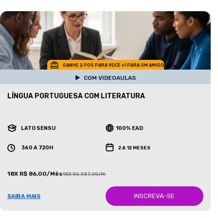
GANHE 2 POS PARA VOCE +1 PARA UM AMIGO
COM VIDEOAULAS
LÍNGUA PORTUGUESA COM LITERATURA
LATO SENSU
100% EAD
360 A 720H
2 A 12 MESES
18X R$ 86,00/Mês
18X R$ 387,00/Mês
INSCREVA-SE
SAIBA MAIS