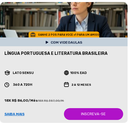
GANHE 2 POS PARA VOCE +1 PARA UM AMIGO
COM VIDEOAULAS
LÍNGUA PORTUGUESA E LITERATURA BRASILEIRA
LATO SENSU
100% EAD
360 A 720H
2 A 12 MESES
18X R$ 86,00/Mês
18X R$ 387,00/Mês
INSCREVA-SE
SAIBA MAIS