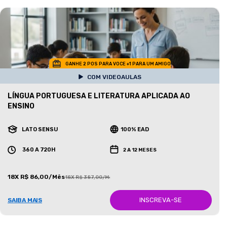
GANHE 2 POS PARA VOCE +1 PARA UM AMIGO
COM VIDEOAULAS
LÍNGUA PORTUGUESA E LITERATURA APLICADA AO
ENSINO
LATO SENSU
100% EAD
360 A 720H
2 A 12 MESES
18X R$ 86,00/Mês
18X R$ 387,00/Mês
INSCREVA-SE
SAIBA MAIS