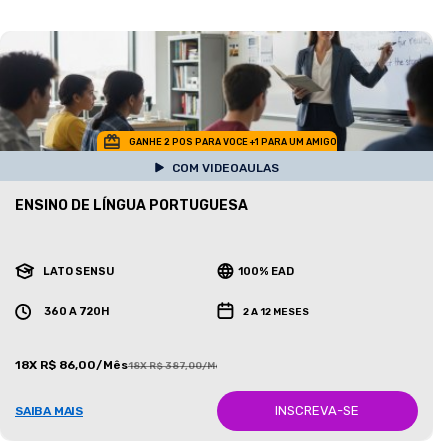
GANHE 2 POS PARA VOCE +1 PARA UM AMIGO
COM VIDEOAULAS
ENSINO DE LÍNGUA PORTUGUESA
LATO SENSU
100% EAD
360 A 720H
2 A 12 MESES
18X R$ 86,00/Mês
18X R$ 387,00/Mês
INSCREVA-SE
SAIBA MAIS