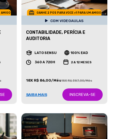
M AMIGO
GANHE 2 POS PARA VOCE +1 PARA UM AMIGO
COM VIDEOAULAS
E
CONTABILIDADE, PERÍCIA E
AUDITORIA
LATO SENSU
100% EAD
360 A 720H
S
2 A 12 MESES
18X R$ 86,00/Mês
s
18X R$ 387,00/Mês
-SE
INSCREVA-SE
SAIBA MAIS