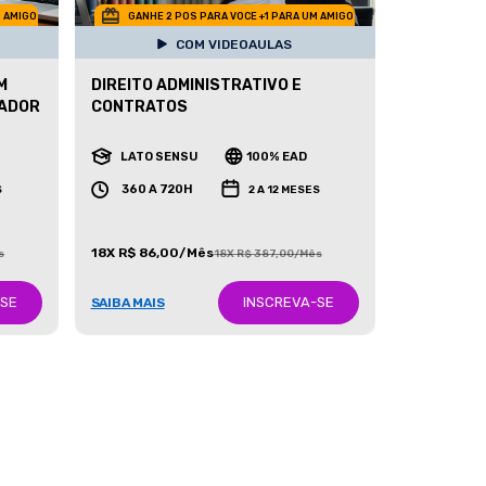
M AMIGO
GANHE 2 POS PARA VOCE +1 PARA UM AMIGO
COM VIDEOAULAS
M
DIREITO ADMINISTRATIVO E
NADOR
CONTRATOS
LATO SENSU
100% EAD
360 A 720H
S
2 A 12 MESES
18X R$ 86,00/Mês
s
18X R$ 387,00/Mês
-SE
INSCREVA-SE
SAIBA MAIS