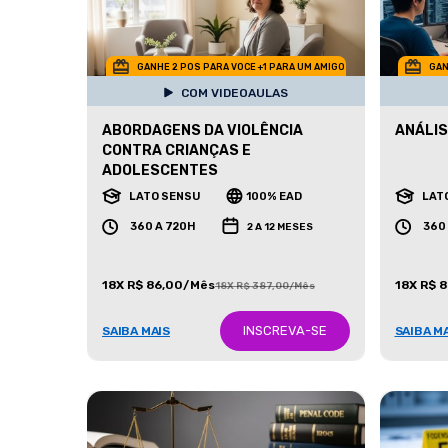
GANHE 2 POS PARA VOCE +1 PARA UM AMIGO
GAN
COM VIDEOAULAS
ABORDAGENS DA VIOLÊNCIA
ANÁLIS
CONTRA CRIANÇAS E
ADOLESCENTES
LATO SENSU
100% EAD
LAT
360 A 720H
360
2 A 12 MESES
18X R$ 86,00/Mês
18X R$ 
18X R$ 387,00/Mês
INSCREVA-SE
SAIBA MAIS
SAIBA M