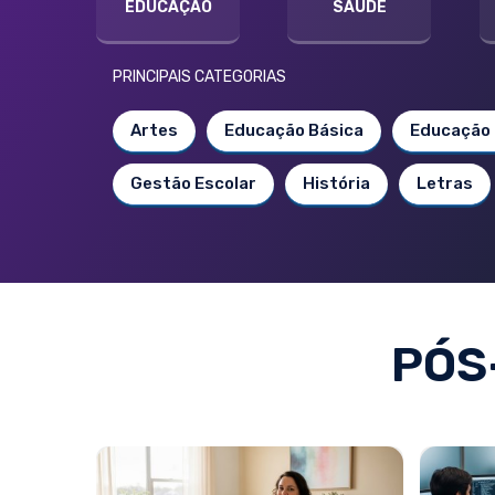
EDUCAÇÃO
SAÚDE
PRINCIPAIS CATEGORIAS
Artes
Educação Básica
Educação 
Gestão Escolar
História
Letras
PÓS