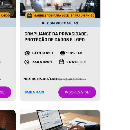
M AMIGO
GANHE 2 POS PARA VOCE +1 PARA UM AMIGO
COM VIDEOAULAS
COMPLIANCE DA PRIVACIDADE,
PROTEÇÃO DE DADOS E LGPD
LATO SENSU
100% EAD
360 A 420H
S
2 A 12 MESES
18X R$ 86,00/Mês
s
18X R$ 387,00/Mês
-SE
INSCREVA-SE
SAIBA MAIS