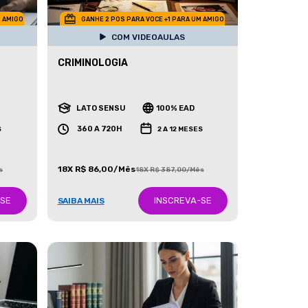
M AMIGO
GANHE 2 POS PARA VOCE +1 PARA UM AMIGO
COM VIDEOAULAS
CRIMINOLOGIA
LATO SENSU
100% EAD
360 A 720H
S
2 A 12 MESES
18X R$ 86,00/Mês
s
18X R$ 387,00/Mês
-SE
INSCREVA-SE
SAIBA MAIS