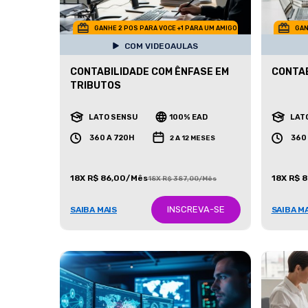
GANHE 2 POS PARA VOCE +1 PARA UM AMIGO
GAN
COM VIDEOAULAS
CONTABILIDADE COM ÊNFASE EM
CONTAB
TRIBUTOS
LATO SENSU
100% EAD
LAT
360 A 720H
360
2 A 12 MESES
18X R$ 86,00/Mês
18X R$ 
18X R$ 387,00/Mês
INSCREVA-SE
SAIBA MAIS
SAIBA M