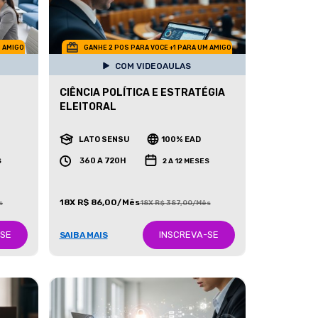
M AMIGO
GANHE 2 POS PARA VOCE +1 PARA UM AMIGO
COM VIDEOAULAS
CIÊNCIA POLÍTICA E ESTRATÉGIA
ELEITORAL
LATO SENSU
100% EAD
360 A 720H
S
2 A 12 MESES
18X R$ 86,00/Mês
s
18X R$ 387,00/Mês
-SE
INSCREVA-SE
SAIBA MAIS