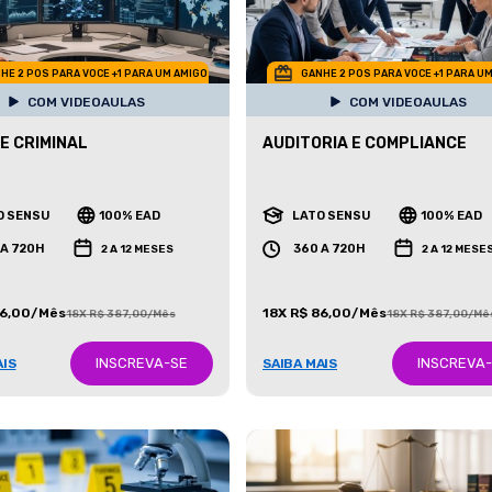
HE 2 POS PARA VOCE +1 PARA UM AMIGO
GANHE 2 POS PARA VOCE +1 PARA U
COM VIDEOAULAS
COM VIDEOAULAS
E CRIMINAL
AUDITORIA E COMPLIANCE
O SENSU
100% EAD
LATO SENSU
100% EAD
 A 720H
360 A 720H
2 A 12 MESES
2 A 12 MESE
86,00/Mês
18X R$ 86,00/Mês
18X R$ 387,00/Mês
18X R$ 387,00/Mê
INSCREVA-SE
INSCREVA
AIS
SAIBA MAIS