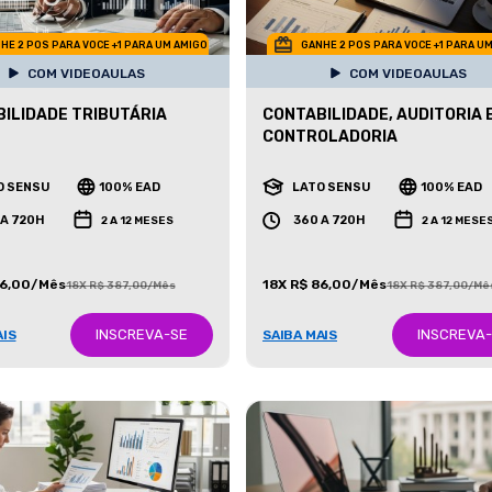
HE 2 POS PARA VOCE +1 PARA UM AMIGO
GANHE 2 POS PARA VOCE +1 PARA U
COM VIDEOAULAS
COM VIDEOAULAS
ILIDADE TRIBUTÁRIA
CONTABILIDADE, AUDITORIA 
CONTROLADORIA
O SENSU
100% EAD
LATO SENSU
100% EAD
 A 720H
360 A 720H
2 A 12 MESES
2 A 12 MESE
86,00/Mês
18X R$ 86,00/Mês
18X R$ 387,00/Mês
18X R$ 387,00/Mê
INSCREVA-SE
INSCREVA
AIS
SAIBA MAIS