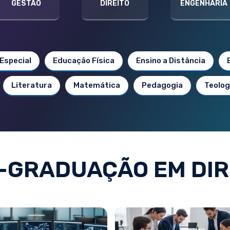
GESTÃO
DIREITO
ENGENHARIA
Especial
Educação Física
Ensino a Distância
Literatura
Matemática
Pedagogia
Teolog
-GRADUAÇÃO EM DIR