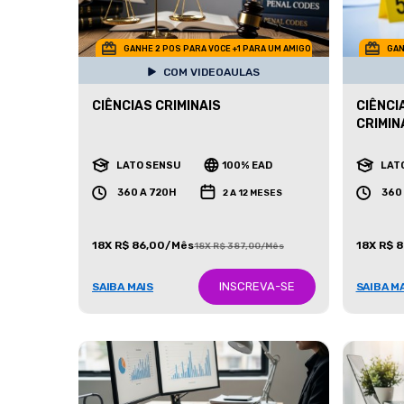
GANHE 2 POS PARA VOCE +1 PARA UM AMIGO
GAN
COM VIDEOAULAS
CIÊNCIAS CRIMINAIS
CIÊNCI
CRIMIN
LATO SENSU
100% EAD
LAT
360 A 720H
360
2 A 12 MESES
18X R$ 86,00/Mês
18X R$ 
18X R$ 387,00/Mês
INSCREVA-SE
SAIBA MAIS
SAIBA M