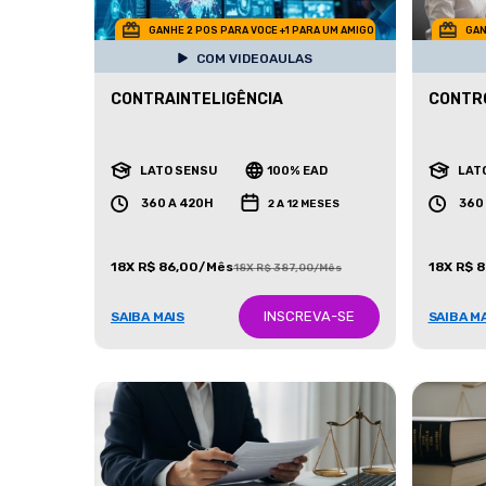
GANHE 2 POS PARA VOCE +1 PARA UM AMIGO
GAN
COM VIDEOAULAS
CONTRAINTELIGÊNCIA
CONTR
LATO SENSU
100% EAD
LAT
360 A 420H
360
2 A 12 MESES
18X R$ 86,00/Mês
18X R$ 
18X R$ 387,00/Mês
INSCREVA-SE
SAIBA MAIS
SAIBA M