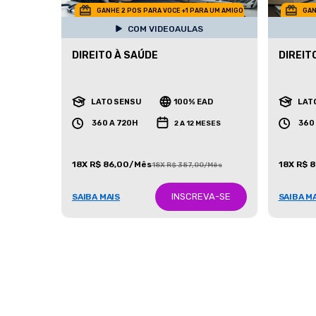
GANHE 2 POS PARA VOCE +1 PARA UM AMIGO
GAN
COM VIDEOAULAS
DIREITO À SAÚDE
DIREIT
LATO SENSU
100% EAD
LAT
360 A 720H
360
2 A 12 MESES
18X R$ 86,00/Mês
18X R$ 
18X R$ 387,00/Mês
INSCREVA-SE
SAIBA MAIS
SAIBA M