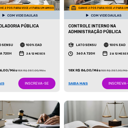
HE 2 POS PARA VOCE +1 PARA UM AMIGO
GANHE 2 POS PARA VOCE +1 PARA U
COM VIDEOAULAS
COM VIDEOAULAS
OLADORIA PÚBLICA
CONTROLE INTERNO NA
ADMINISTRAÇÃO PÚBLICA
O SENSU
100% EAD
LATO SENSU
100% EAD
 A 720H
360 A 720H
2 A 12 MESES
2 A 12 MESE
86,00/Mês
18X R$ 86,00/Mês
18X R$ 387,00/Mês
18X R$ 387,00/Mê
INSCREVA-SE
INSCREVA
AIS
SAIBA MAIS