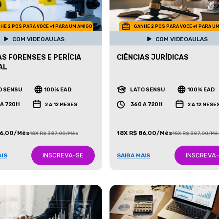
HE 2 POS PARA VOCE +1 PARA UM AMIGO
GANHE 2 POS PARA VOCE +1 PARA U
COM VIDEOAULAS
COM VIDEOAULAS
AS FORENSES E PERÍCIA
CIÊNCIAS JURÍDICAS
AL
O SENSU
100% EAD
LATO SENSU
100% EAD
 A 720H
360 A 720H
2 A 12 MESES
2 A 12 MESE
86,00/Mês
18X R$ 86,00/Mês
18X R$ 387,00/Mês
18X R$ 387,00/Mê
INSCREVA-SE
INSCREVA
AIS
SAIBA MAIS