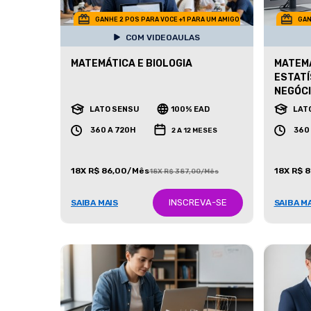
GANHE 2 POS PARA VOCE +1 PARA UM AMIGO
GAN
COM VIDEOAULAS
MATEMÁTICA E BIOLOGIA
MATEMÁ
ESTATÍ
NEGÓC
LATO SENSU
100% EAD
LAT
360 A 720H
360
2 A 12 MESES
18X R$ 86,00/Mês
18X R$ 
18X R$ 387,00/Mês
INSCREVA-SE
SAIBA MAIS
SAIBA M