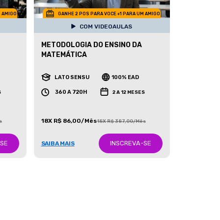
M AMIGO
GANHE 2 POS PARA VOCE +1 PARA UM AMIGO
COM VIDEOAULAS
METODOLOGIA DO ENSINO DA
MATEMÁTICA
LATO SENSU
100% EAD
360 A 720H
S
2 A 12 MESES
18X R$ 86,00/Mês
s
18X R$ 387,00/Mês
-SE
INSCREVA-SE
SAIBA MAIS