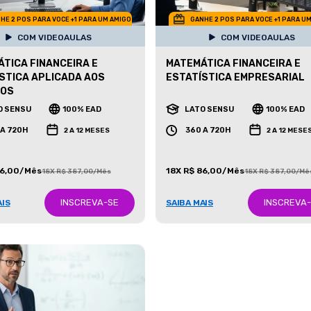
HE 2 POS PARA VOCE +1 PARA UM AMIGO
GANHE 2 POS PARA VOCE +1 PARA U
COM VIDEOAULAS
COM VIDEOAULAS
TICA FINANCEIRA E
MATEMÁTICA FINANCEIRA E
STICA APLICADA AOS
ESTATÍSTICA EMPRESARIAL
IOS
O SENSU
100% EAD
LATO SENSU
100% EAD
 A 720H
360 A 720H
2 A 12 MESES
2 A 12 MESE
86,00/Mês
18X R$ 86,00/Mês
18X R$ 387,00/Mês
18X R$ 387,00/Mê
INSCREVA-SE
INSCREVA
AIS
SAIBA MAIS