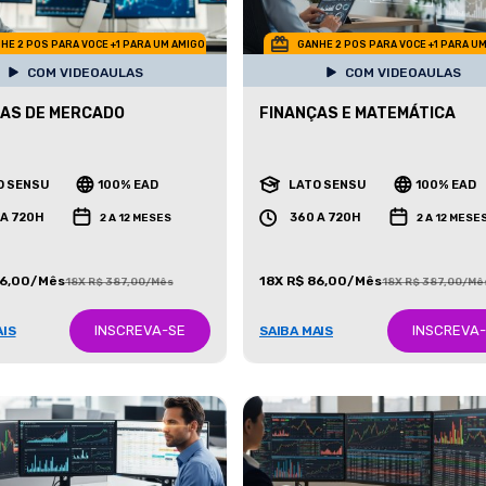
HE 2 POS PARA VOCE +1 PARA UM AMIGO
GANHE 2 POS PARA VOCE +1 PARA U
COM VIDEOAULAS
COM VIDEOAULAS
AS DE MERCADO
FINANÇAS E MATEMÁTICA
O SENSU
100% EAD
LATO SENSU
100% EAD
 A 720H
360 A 720H
2 A 12 MESES
2 A 12 MESE
86,00/Mês
18X R$ 86,00/Mês
18X R$ 387,00/Mês
18X R$ 387,00/Mê
INSCREVA-SE
INSCREVA
AIS
SAIBA MAIS