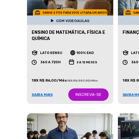
GANHE 2 POS PARA VOCE +1 PARA UM AMIGO
GAN
COM VIDEOAULAS
ENSINO DE MATEMÁTICA, FÍSICA E
FINANÇ
QUÍMICA
LATO SENSU
100% EAD
LAT
360 A 720H
360
2 A 12 MESES
18X R$ 86,00/Mês
18X R$ 
18X R$ 387,00/Mês
INSCREVA-SE
SAIBA MAIS
SAIBA M