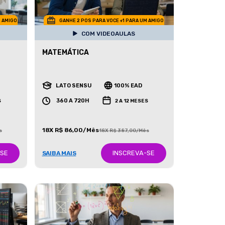
M AMIGO
GANHE 2 POS PARA VOCE +1 PARA UM AMIGO
COM VIDEOAULAS
MATEMÁTICA
LATO SENSU
100% EAD
360 A 720H
S
2 A 12 MESES
18X R$ 86,00/Mês
s
18X R$ 387,00/Mês
-SE
INSCREVA-SE
SAIBA MAIS