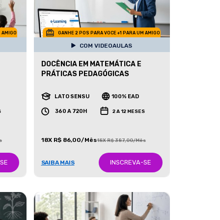
M AMIGO
GANHE 2 POS PARA VOCE +1 PARA UM AMIGO
COM VIDEOAULAS
DOCÊNCIA EM MATEMÁTICA E
PRÁTICAS PEDAGÓGICAS
LATO SENSU
100% EAD
360 A 720H
S
2 A 12 MESES
18X R$ 86,00/Mês
s
18X R$ 387,00/Mês
-SE
INSCREVA-SE
SAIBA MAIS