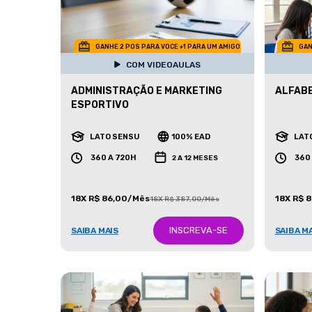
GANHE 2 POS PARA VOCE +1 PARA UM AMIGO
GAN
COM VIDEOAULAS
ADMINISTRAÇÃO E MARKETING
ALFAB
ESPORTIVO
LATO SENSU
100% EAD
LAT
360 A 720H
360
2 A 12 MESES
18X R$ 86,00/Mês
18X R$ 
18X R$ 387,00/Mês
INSCREVA-SE
SAIBA MAIS
SAIBA M