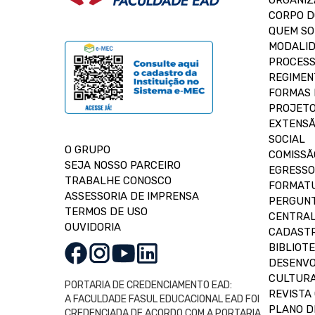
ORGANIZ
CORPO 
QUEM S
MODALID
PROCESS
REGIMEN
FORMAS 
PROJETO
EXTENSÃ
SOCIAL
O GRUPO
COMISSÃ
SEJA NOSSO PARCEIRO
EGRESSO
TRABALHE CONOSCO
FORMAT
ASSESSORIA DE IMPRENSA
PERGUNT
TERMOS DE USO
CENTRAL
OUVIDORIA
CADASTR
BIBLIOT
DESENVO
CULTUR
PORTARIA DE CREDENCIAMENTO EAD:
REVISTA 
A FACULDADE FASUL EDUCACIONAL EAD FOI
PLANO D
CREDENCIADA DE ACORDO COM A PORTARIA