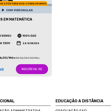
HE 2 POS PARA VOCE +1 PARA UM AMIGO
COM VIDEOAULAS
S EM MATEMÁTICA
O SENSU
100% EAD
 A 720H
2 A 12 MESES
86,00/Mês
18X R$ 387,00/Mês
INSCREVA-SE
AIS
UCIONAL
EDUCAÇÃO A DISTÂNCIA