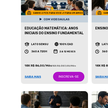
GANHE 2 POS PARA VOCE +1 PARA UM AMIGO
GAN
COM VIDEOAULAS
EDUCAÇÃO MATEMÁTICA: ANOS
ENSINO
INICIAIS DO ENSINO FUNDAMENTAL
LATO SENSU
100% EAD
LAT
360 A 720H
360
2 A 12 MESES
18X R$ 86,00/Mês
18X R$ 
18X R$ 387,00/Mês
INSCREVA-SE
SAIBA MAIS
SAIBA M