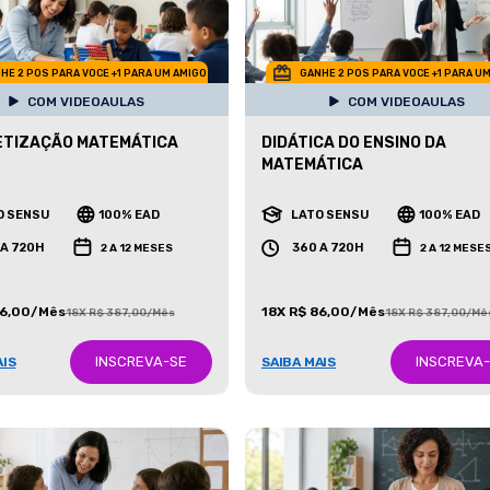
HE 2 POS PARA VOCE +1 PARA UM AMIGO
GANHE 2 POS PARA VOCE +1 PARA U
COM VIDEOAULAS
COM VIDEOAULAS
ETIZAÇÃO MATEMÁTICA
DIDÁTICA DO ENSINO DA
MATEMÁTICA
O SENSU
100% EAD
LATO SENSU
100% EAD
 A 720H
360 A 720H
2 A 12 MESES
2 A 12 MESE
86,00/Mês
18X R$ 86,00/Mês
18X R$ 387,00/Mês
18X R$ 387,00/Mê
INSCREVA-SE
INSCREVA
AIS
SAIBA MAIS