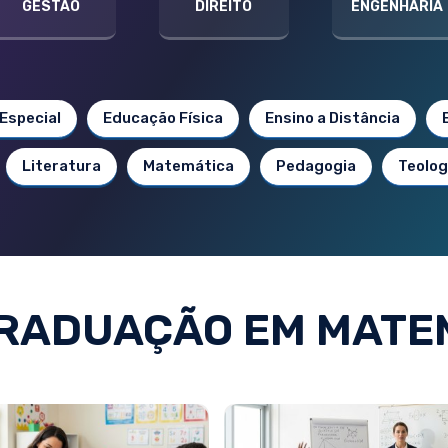
GESTÃO
DIREITO
ENGENHARIA
Especial
Educação Física
Ensino a Distância
Literatura
Matemática
Pedagogia
Teolog
RADUAÇÃO EM MATE