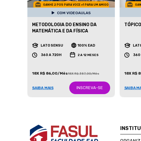
GANHE 2 POS PARA VOCE +1 PARA UM AMIGO
GAN
COM VIDEOAULAS
METODOLOGIA DO ENSINO DA
TÓPICO
MATEMÁTICA E DA FÍSICA
LATO SENSU
100% EAD
LAT
360 A 720H
360
2 A 12 MESES
18X R$ 86,00/Mês
18X R$ 
18X R$ 387,00/Mês
INSCREVA-SE
SAIBA MAIS
SAIBA M
INSTIT