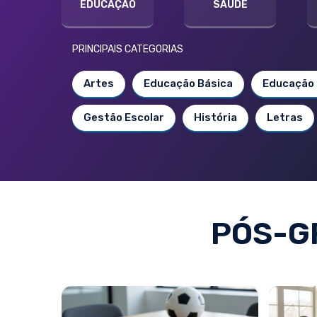
EDUCAÇÃO
SAÚDE
PRINCIPAIS CATEGORIAS
Artes
Educação Básica
Educação 
Gestão Escolar
História
Letras
PÓS-G