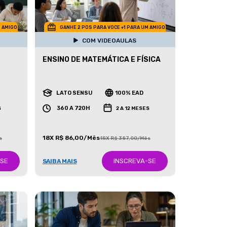
M AMIGO
GANHE 2 POS PARA VOCE +1 PARA UM AMIGO
COM VIDEOAULAS
ENSINO DE MATEMÁTICA E FÍSICA
LATO SENSU
100% EAD
360 A 720H
S
2 A 12 MESES
18X R$ 86,00/Mês
s
18X R$ 387,00/Mês
-SE
INSCREVA-SE
SAIBA MAIS