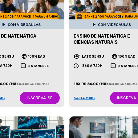
HE 2 POS PARA VOCE +1 PARA UM AMIGO
GANHE 2 POS PARA VOCE +1 PARA U
COM VIDEOAULAS
COM VIDEOAULAS
 DE MATEMÁTICA
ENSINO DE MATEMÁTICA E
CIÊNCIAS NATURAIS
O SENSU
100% EAD
LATO SENSU
100% EAD
 A 720H
360 A 720H
2 A 12 MESES
2 A 12 MESE
86,00/Mês
18X R$ 86,00/Mês
18X R$ 387,00/Mês
18X R$ 387,00/Mê
INSCREVA-SE
INSCREVA
AIS
SAIBA MAIS