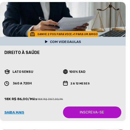
GANHE 2 POS PARA VOCE +1 PARA UM AMIGO
COM VIDEOAULAS
DIREITO À SAÚDE
LATO SENSU
100% EAD
360 A 720H
2 A 12 MESES
18X R$ 86,00/Mês
18X R$ 387,00/Mês
INSCREVA-SE
SAIBA MAIS