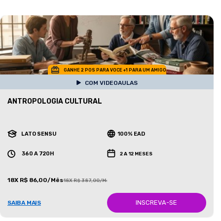
GANHE 2 POS PARA VOCE +1 PARA UM AMIGO
COM VIDEOAULAS
ANTROPOLOGIA CULTURAL
LATO SENSU
100% EAD
360 A 720H
2 A 12 MESES
18X R$ 86,00/Mês
18X R$ 387,00/Mês
INSCREVA-SE
SAIBA MAIS