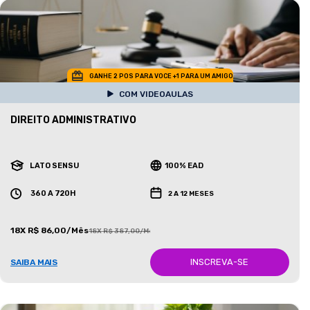
GANHE 2 POS PARA VOCE +1 PARA UM AMIGO
COM VIDEOAULAS
DIREITO ADMINISTRATIVO
LATO SENSU
100% EAD
360 A 720H
2 A 12 MESES
18X R$ 86,00/Mês
18X R$ 387,00/Mês
INSCREVA-SE
SAIBA MAIS