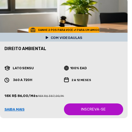
GANHE 2 POS PARA VOCE +1 PARA UM AMIGO
COM VIDEOAULAS
DIREITO AMBIENTAL
LATO SENSU
100% EAD
360 A 720H
2 A 12 MESES
18X R$ 86,00/Mês
18X R$ 387,00/Mês
INSCREVA-SE
SAIBA MAIS