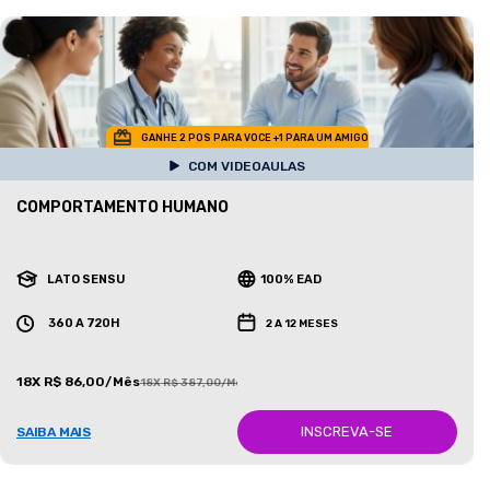
GANHE 2 POS PARA VOCE +1 PARA UM AMIGO
COM VIDEOAULAS
COMPORTAMENTO HUMANO
LATO SENSU
100% EAD
360 A 720H
2 A 12 MESES
18X R$ 86,00/Mês
18X R$ 387,00/Mês
INSCREVA-SE
SAIBA MAIS