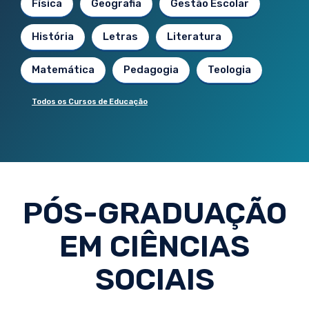
Física
Geografia
Gestão Escolar
História
Letras
Literatura
Matemática
Pedagogia
Teologia
Todos os Cursos de Educação
PÓS-GRADUAÇÃO
EM CIÊNCIAS
SOCIAIS