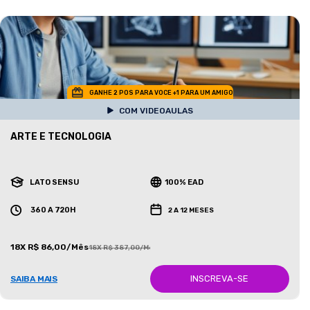
GANHE 2 POS PARA VOCE +1 PARA UM AMIGO
COM VIDEOAULAS
ARTE E TECNOLOGIA
LATO SENSU
100% EAD
360 A 720H
2 A 12 MESES
18X R$ 86,00/Mês
18X R$ 387,00/Mês
INSCREVA-SE
SAIBA MAIS