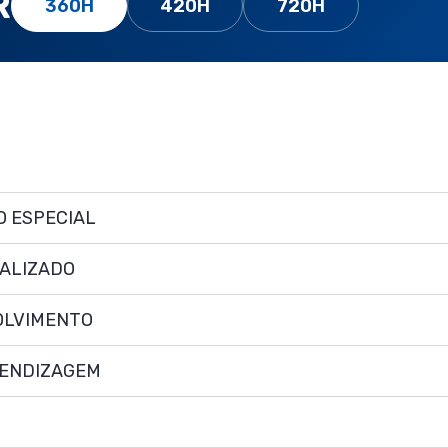
R
360H
420H
720H
O ESPECIAL
ALIZADO
OLVIMENTO
RENDIZAGEM