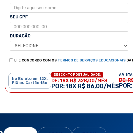
SEU CPF
DURAÇÃO
LI E CONCORDO COM OS
TERMOS DE SERVIÇOS EDUCACIONAIS
DA 
À VISTA 
DESCONTO PONTUALIDADE:
No Boleto em 12X,
DE: R
DE: 18X R$ 328,00/MÊS
PIX ou Cartão 18x
POR:
POR: 18X R$ 86,00/MÊS