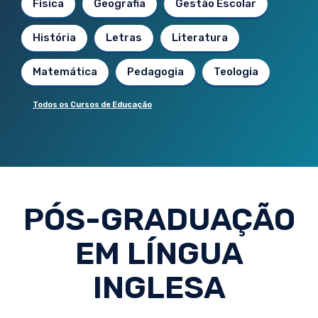
Física
Geografia
Gestão Escolar
História
Letras
Literatura
Matemática
Pedagogia
Teologia
Todos os Cursos de Educação
PÓS-GRADUAÇÃO
EM LÍNGUA
INGLESA