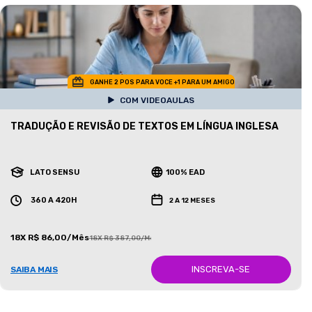
GANHE 2 POS PARA VOCE +1 PARA UM AMIGO
COM VIDEOAULAS
TRADUÇÃO E REVISÃO DE TEXTOS EM LÍNGUA INGLESA
LATO SENSU
100% EAD
360 A 420H
2 A 12 MESES
18X R$ 86,00/Mês
18X R$ 387,00/Mês
INSCREVA-SE
SAIBA MAIS