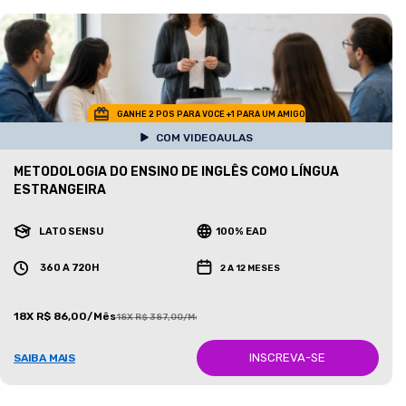
GANHE 2 POS PARA VOCE +1 PARA UM AMIGO
COM VIDEOAULAS
METODOLOGIA DO ENSINO DE INGLÊS COMO LÍNGUA
ESTRANGEIRA
LATO SENSU
100% EAD
360 A 720H
2 A 12 MESES
18X R$ 86,00/Mês
18X R$ 387,00/Mês
INSCREVA-SE
SAIBA MAIS