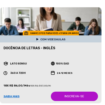
GANHE 2 POS PARA VOCE +1 PARA UM AMIGO
COM VIDEOAULAS
DOCÊNCIA DE LETRAS - INGLÊS
LATO SENSU
100% EAD
360 A 720H
2 A 12 MESES
18X R$ 86,00/Mês
18X R$ 387,00/Mês
INSCREVA-SE
SAIBA MAIS