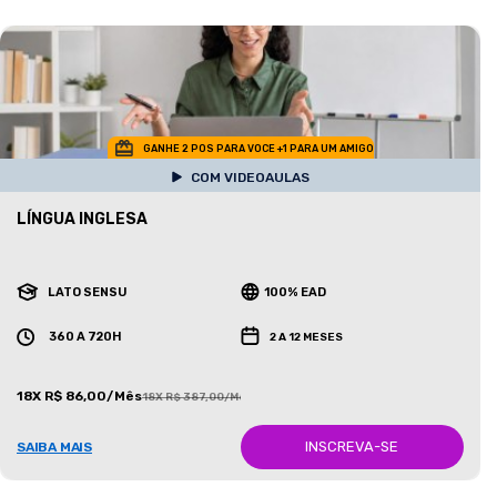
GANHE 2 POS PARA VOCE +1 PARA UM AMIGO
COM VIDEOAULAS
LÍNGUA INGLESA
LATO SENSU
100% EAD
360 A 720H
2 A 12 MESES
18X R$ 86,00/Mês
18X R$ 387,00/Mês
INSCREVA-SE
SAIBA MAIS