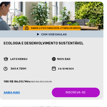
GANHE 2 POS PARA VOCE +1 PARA UM AMIGO
COM VIDEOAULAS
ECOLOGIA E DESENVOLVIMENTO SUSTENTÁVEL
LATO SENSU
100% EAD
360 A 720H
2 A 12 MESES
18X R$ 86,00/Mês
18X R$ 387,00/Mês
INSCREVA-SE
SAIBA MAIS