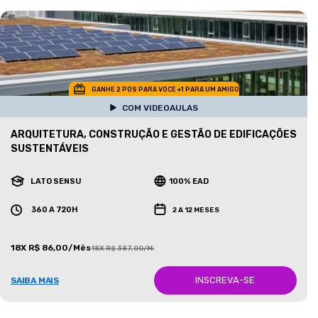
GANHE 2 POS PARA VOCE +1 PARA UM AMIGO
COM VIDEOAULAS
ARQUITETURA, CONSTRUÇÃO E GESTÃO DE EDIFICAÇÕES
SUSTENTÁVEIS
LATO SENSU
100% EAD
360 A 720H
2 A 12 MESES
18X R$ 86,00/Mês
18X R$ 387,00/Mês
INSCREVA-SE
SAIBA MAIS