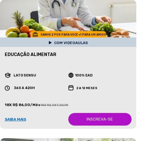
GANHE 2 POS PARA VOCE +1 PARA UM AMIGO
COM VIDEOAULAS
EDUCAÇÃO ALIMENTAR
LATO SENSU
100% EAD
360 A 420H
2 A 12 MESES
18X R$ 86,00/Mês
18X R$ 387,00/Mês
INSCREVA-SE
SAIBA MAIS