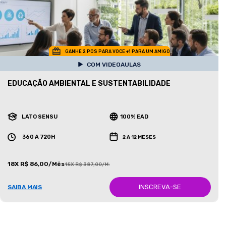
GANHE 2 POS PARA VOCE +1 PARA UM AMIGO
COM VIDEOAULAS
EDUCAÇÃO AMBIENTAL E SUSTENTABILIDADE
LATO SENSU
100% EAD
360 A 720H
2 A 12 MESES
18X R$ 86,00/Mês
18X R$ 387,00/Mês
INSCREVA-SE
SAIBA MAIS