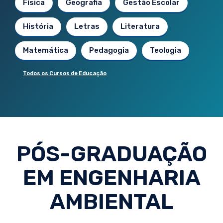
Física
Geografia
Gestão Escolar
História
Letras
Literatura
Matemática
Pedagogia
Teologia
Todos os Cursos de Educação
PÓS-GRADUAÇÃO
EM ENGENHARIA
AMBIENTAL