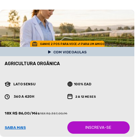
GANHE 2 POS PARA VOCE +1 PARA UM AMIGO
COM VIDEOAULAS
AGRICULTURA ORGÂNICA
LATO SENSU
100% EAD
360 A 420H
2 A 12 MESES
18X R$ 86,00/Mês
18X R$ 387,00/Mês
INSCREVA-SE
SAIBA MAIS