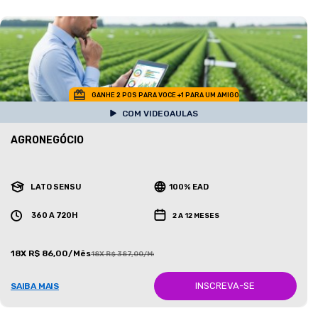
GANHE 2 POS PARA VOCE +1 PARA UM AMIGO
COM VIDEOAULAS
AGRONEGÓCIO
LATO SENSU
100% EAD
360 A 720H
2 A 12 MESES
18X R$ 86,00/Mês
18X R$ 387,00/Mês
INSCREVA-SE
SAIBA MAIS