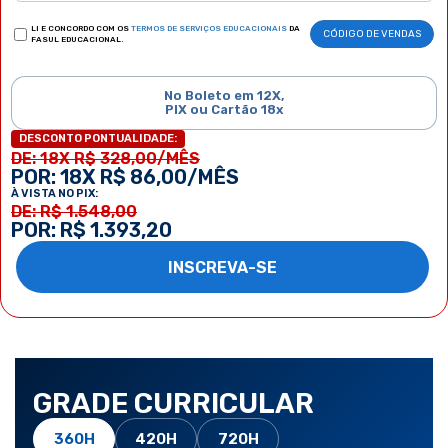
LI E CONCORDO COM OS
TERMOS DE SERVIÇOS EDUCACIONAIS
DA
CÓDIGO DE VENDAS
FASUL EDUCACIONAL.
No Boleto em 12X,
PIX ou Cartão 18x
DESCONTO PONTUALIDADE:
DE: 18X R$ 328,00/MÊS
POR: 18X R$ 86,00/MÊS
À VISTA NO PIX:
DE: R$ 1.548,00
POR: R$ 1.393,20
INSCREVA-SE
GRADE CURRICULAR
360H
420H
720H